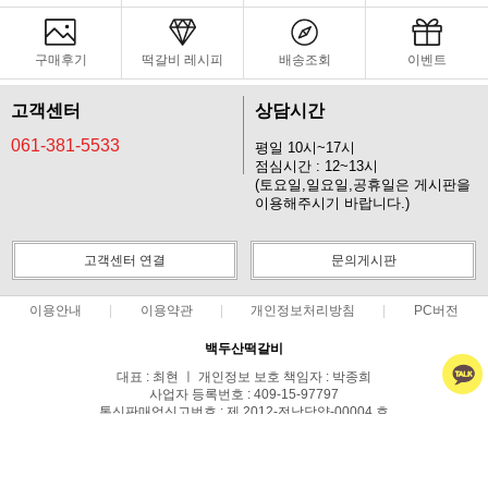
구매후기
떡갈비 레시피
배송조회
이벤트
고객센터
상담시간
061-381-5533
평일 10시~17시
점심시간 : 12~13시
(토요일,일요일,공휴일은 게시판을
이용해주시기 바랍니다.)
고객센터 연결
문의게시판
이용안내
이용약관
개인정보처리방침
PC버전
백두산떡갈비
대표 : 최현 ㅣ 개인정보 보호 책임자 : 박종희
사업자 등록번호 : 409-15-97797
통신판매업신고번호 : 제 2012-전남담양-00004 호
전화 : 061-381-5533
주소 : 전라남도 담양군 담양읍 사미정길 31
COPYRIGHT(C)백두산떡갈비 ALL RIGHTS RESERVED.