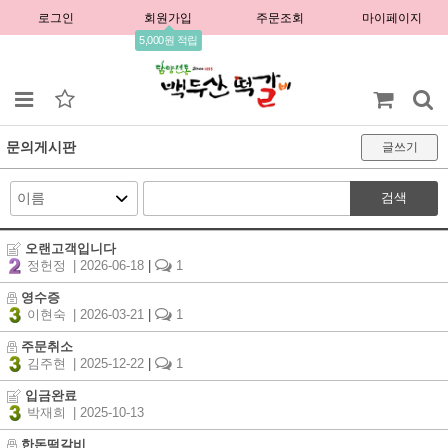
로그인
회원가입
주문조회
마이페이지
5,000원 적립
문의게시판
글쓰기
검색
오랜고객입니다
정헌정
| 2026-06-18
|
1
영수증
이현숙
| 2026-03-21
|
1
주문취소
김주현
| 2025-12-22
|
1
입금완료
박재희
| 2025-10-13
한돈떡갈비