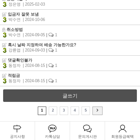
정은영
| 2025-02-03
입금자 잘못 보냄
박수연
| 2024-10-06
취소방법
박수연
| 2024-09-05
|
1
혹시 날짜 지정하여 배송 가능한가요?
강륜엽
| 2024-09-03
|
1
댓글확인불가
동정자
| 2024-08-15
|
1
적립금
동정자
| 2024-08-15
|
1
글쓰기
1
2
3
4
5
공지사항
카톡상담
문의게시판
회원등급혜택