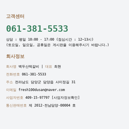
고객센터
061-381-5533
상담 : 평일 10:00 - 17:00 (점심시간 : 12~13시)
(토요일, 일요일, 공휴일은 게시판을 이용해주시기 바랍니다.)
회사정보
회사명
백두산떡갈비 |
대표
최현
전화번호
061-381-5533
주소
전라남도 담양군 담양읍 사미정길 31
이메일
fresh100dusan@naver.com
사업자번호
409-15-97797
[사업자정보확인]
통신판매번호
제 2012-전남담양-00004 호