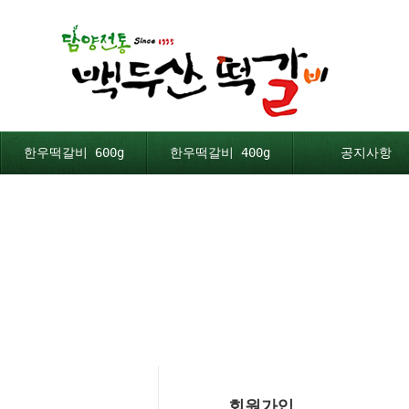
한우떡갈비 600g
한우떡갈비 400g
공지사항
회원가입